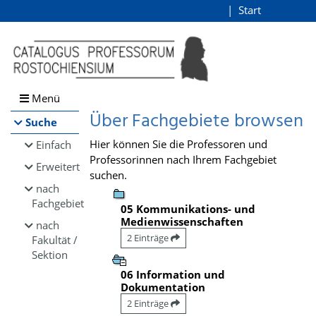
Browsen
Start
Login
direkt zum Inhalt
Menü
Über Fachgebiete browsen
Suche
Hier können Sie die Professoren und
Einfach
Professorinnen nach Ihrem Fachgebiet
Erweitert
suchen.
nach
Fachgebiet
05 Kommunikations- und
Medienwissenschaften
nach
2 Einträge
Fakultät /
Sektion
06 Information und
Dokumentation
2 Einträge