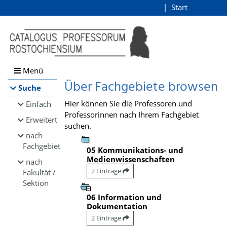
Browsen
Start
Login
direkt zum Inhalt
Menü
Über Fachgebiete browsen
Suche
Hier können Sie die Professoren und
Einfach
Professorinnen nach Ihrem Fachgebiet
Erweitert
suchen.
nach
Fachgebiet
05 Kommunikations- und
Medienwissenschaften
nach
2 Einträge
Fakultät /
Sektion
06 Information und
Dokumentation
2 Einträge