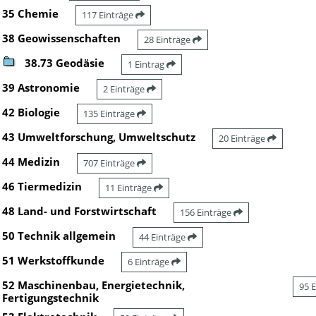
35 Chemie
117 Einträge
38 Geowissenschaften
28 Einträge
38.73 Geodäsie
1 Eintrag
39 Astronomie
2 Einträge
42 Biologie
135 Einträge
43 Umweltforschung, Umweltschutz
20 Einträge
44 Medizin
707 Einträge
46 Tiermedizin
11 Einträge
48 Land- und Forstwirtschaft
156 Einträge
50 Technik allgemein
44 Einträge
51 Werkstoffkunde
6 Einträge
52 Maschinenbau, Energietechnik,
95 
Fertigungstechnik