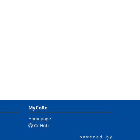
MyCoRe
Homepage
GitHub