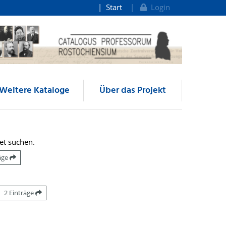
Start
Login
Weitere Kataloge
Über das Projekt
et suchen.
räge
2 Einträge