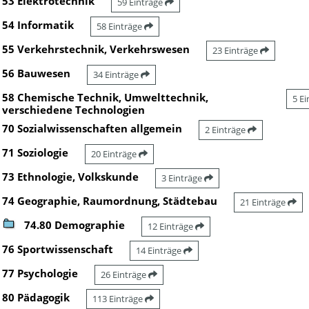
53 Elektrotechnik
59 Einträge
54 Informatik
58 Einträge
55 Verkehrstechnik, Verkehrswesen
23 Einträge
56 Bauwesen
34 Einträge
58 Chemische Technik, Umwelttechnik,
5 E
verschiedene Technologien
70 Sozialwissenschaften allgemein
2 Einträge
71 Soziologie
20 Einträge
73 Ethnologie, Volkskunde
3 Einträge
74 Geographie, Raumordnung, Städtebau
21 Einträge
74.80 Demographie
12 Einträge
76 Sportwissenschaft
14 Einträge
77 Psychologie
26 Einträge
80 Pädagogik
113 Einträge