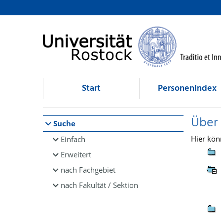
Browsen
direkt zum Inhalt
Start
Personenindex
Über
Suche
Hier kön
Einfach
Erweitert
nach Fachgebiet
nach Fakultät / Sektion