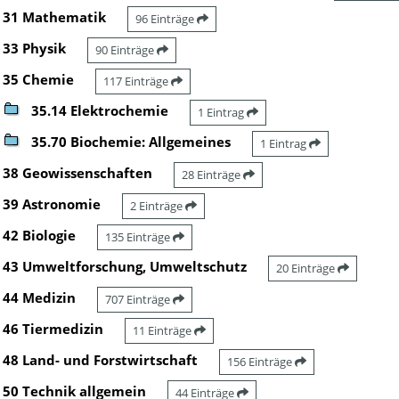
31 Mathematik
96 Einträge
33 Physik
90 Einträge
35 Chemie
117 Einträge
35.14 Elektrochemie
1 Eintrag
35.70 Biochemie: Allgemeines
1 Eintrag
38 Geowissenschaften
28 Einträge
39 Astronomie
2 Einträge
42 Biologie
135 Einträge
43 Umweltforschung, Umweltschutz
20 Einträge
44 Medizin
707 Einträge
46 Tiermedizin
11 Einträge
48 Land- und Forstwirtschaft
156 Einträge
50 Technik allgemein
44 Einträge