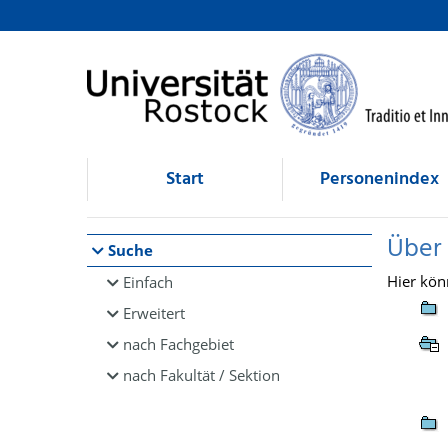
Browsen
direkt zum Inhalt
Start
Personenindex
Über
Suche
Hier kön
Einfach
Erweitert
nach Fachgebiet
nach Fakultät / Sektion