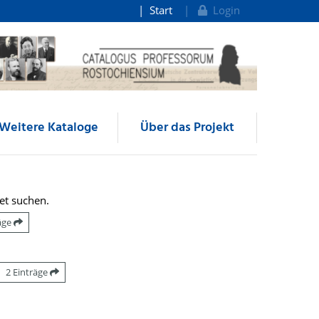
Start
Login
Weitere Kataloge
Über das Projekt
et suchen.
räge
2 Einträge