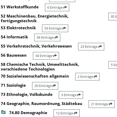
51 Werkstoffkunde
6 Einträge
52 Maschinenbau, Energietechnik,
95 
Fertigungstechnik
53 Elektrotechnik
59 Einträge
54 Informatik
58 Einträge
55 Verkehrstechnik, Verkehrswesen
23 Einträge
56 Bauwesen
34 Einträge
58 Chemische Technik, Umwelttechnik,
5 E
verschiedene Technologien
70 Sozialwissenschaften allgemein
2 Einträge
71 Soziologie
20 Einträge
73 Ethnologie, Volkskunde
3 Einträge
74 Geographie, Raumordnung, Städtebau
21 Einträge
74.80 Demographie
12 Einträge