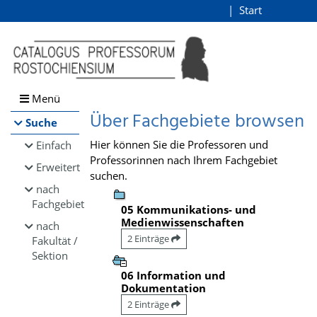
Browsen
Start
Login
direkt zum Inhalt
Menü
Über Fachgebiete browsen
Suche
Hier können Sie die Professoren und
Einfach
Professorinnen nach Ihrem Fachgebiet
Erweitert
suchen.
nach
Fachgebiet
05 Kommunikations- und
Medienwissenschaften
nach
2 Einträge
Fakultät /
Sektion
06 Information und
Dokumentation
2 Einträge