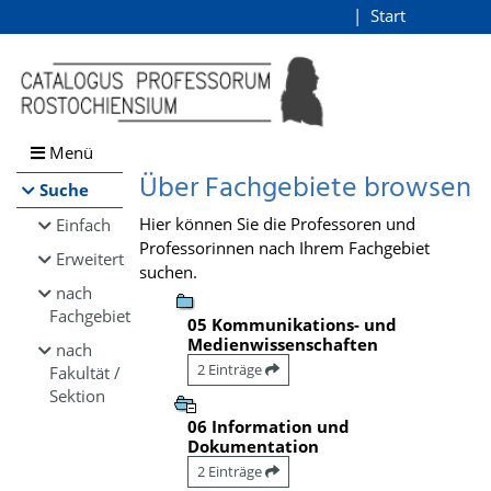
Browsen
Start
Login
direkt zum Inhalt
Menü
Über Fachgebiete browsen
Suche
Hier können Sie die Professoren und
Einfach
Professorinnen nach Ihrem Fachgebiet
Erweitert
suchen.
nach
Fachgebiet
05 Kommunikations- und
Medienwissenschaften
nach
2 Einträge
Fakultät /
Sektion
06 Information und
Dokumentation
2 Einträge