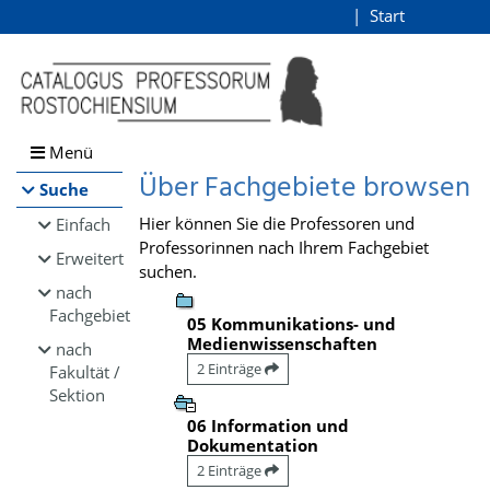
Browsen
Start
Login
direkt zum Inhalt
Menü
Über Fachgebiete browsen
Suche
Hier können Sie die Professoren und
Einfach
Professorinnen nach Ihrem Fachgebiet
Erweitert
suchen.
nach
Fachgebiet
05 Kommunikations- und
Medienwissenschaften
nach
2 Einträge
Fakultät /
Sektion
06 Information und
Dokumentation
2 Einträge