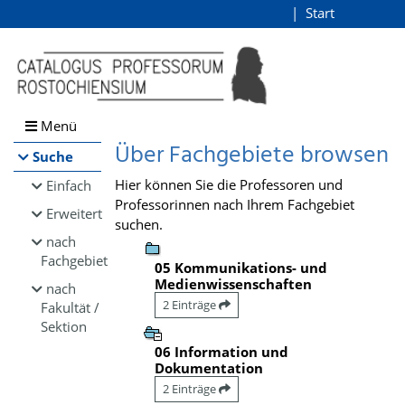
Browsen
Start
Login
direkt zum Inhalt
Menü
Über Fachgebiete browsen
Suche
Hier können Sie die Professoren und
Einfach
Professorinnen nach Ihrem Fachgebiet
Erweitert
suchen.
nach
Fachgebiet
05 Kommunikations- und
Medienwissenschaften
nach
2 Einträge
Fakultät /
Sektion
06 Information und
Dokumentation
2 Einträge