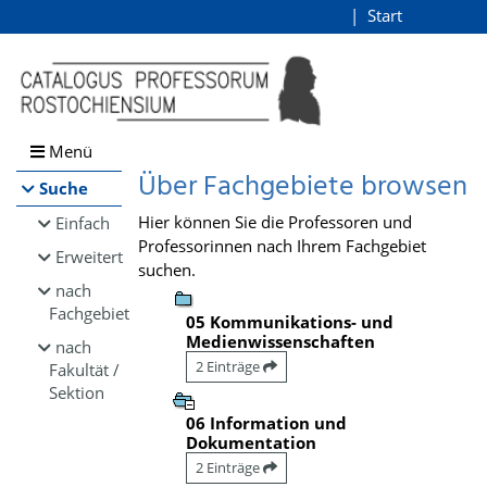
Browsen
Start
Login
direkt zum Inhalt
Menü
Über Fachgebiete browsen
Suche
Hier können Sie die Professoren und
Einfach
Professorinnen nach Ihrem Fachgebiet
Erweitert
suchen.
nach
Fachgebiet
05 Kommunikations- und
Medienwissenschaften
nach
2 Einträge
Fakultät /
Sektion
06 Information und
Dokumentation
2 Einträge