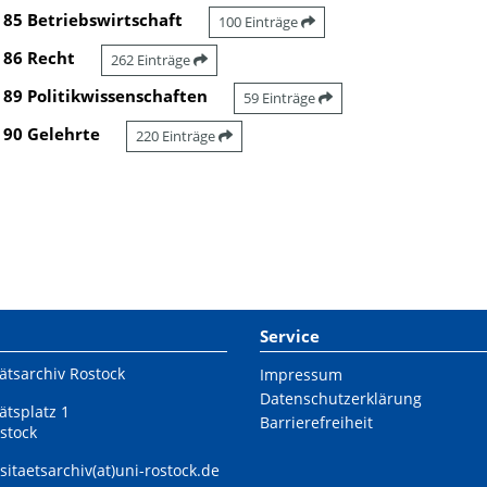
85 Betriebswirtschaft
100 Einträge
86 Recht
262 Einträge
89 Politikwissenschaften
59 Einträge
90 Gelehrte
220 Einträge
Service
ätsarchiv Rostock
Impressum
Datenschutzerklärung
ätsplatz 1
Barrierefreiheit
stock
sitaetsarchiv(at)uni-rostock.de