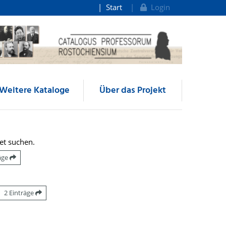
Start
Login
Weitere Kataloge
Über das Projekt
et suchen.
räge
2 Einträge