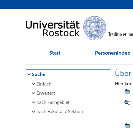
Browsen
direkt zum Inhalt
Start
Personenindex
Über
Suche
Hier kön
Einfach
Erweitert
nach Fachgebiet
nach Fakultät / Sektion