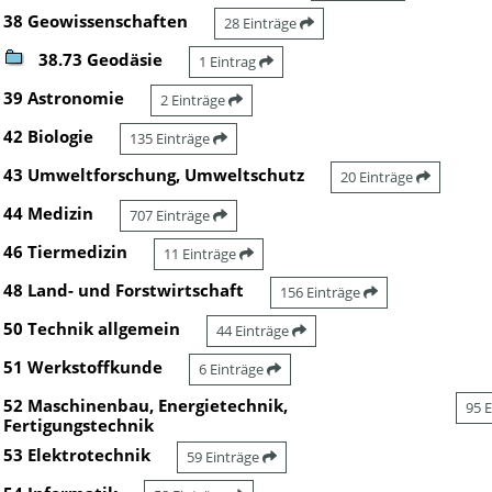
38 Geowissenschaften
28 Einträge
38.73 Geodäsie
1 Eintrag
39 Astronomie
2 Einträge
42 Biologie
135 Einträge
43 Umweltforschung, Umweltschutz
20 Einträge
44 Medizin
707 Einträge
46 Tiermedizin
11 Einträge
48 Land- und Forstwirtschaft
156 Einträge
50 Technik allgemein
44 Einträge
51 Werkstoffkunde
6 Einträge
52 Maschinenbau, Energietechnik,
95 
Fertigungstechnik
53 Elektrotechnik
59 Einträge