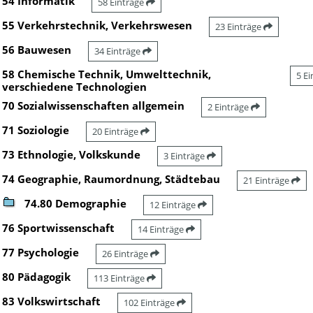
54 Informatik
58 Einträge
55 Verkehrstechnik, Verkehrswesen
23 Einträge
56 Bauwesen
34 Einträge
58 Chemische Technik, Umwelttechnik,
5 E
verschiedene Technologien
70 Sozialwissenschaften allgemein
2 Einträge
71 Soziologie
20 Einträge
73 Ethnologie, Volkskunde
3 Einträge
74 Geographie, Raumordnung, Städtebau
21 Einträge
74.80 Demographie
12 Einträge
76 Sportwissenschaft
14 Einträge
77 Psychologie
26 Einträge
80 Pädagogik
113 Einträge
83 Volkswirtschaft
102 Einträge