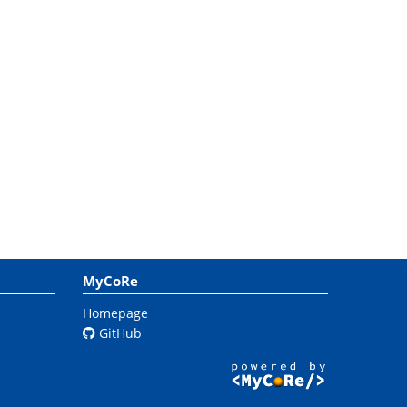
MyCoRe
Homepage
GitHub