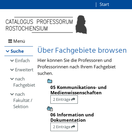
Browsen
Start
Login
direkt zum Inhalt
Menü
Über Fachgebiete browsen
Suche
Hier können Sie die Professoren und
Einfach
Professorinnen nach Ihrem Fachgebiet
Erweitert
suchen.
nach
Fachgebiet
05 Kommunikations- und
Medienwissenschaften
nach
2 Einträge
Fakultät /
Sektion
06 Information und
Dokumentation
2 Einträge