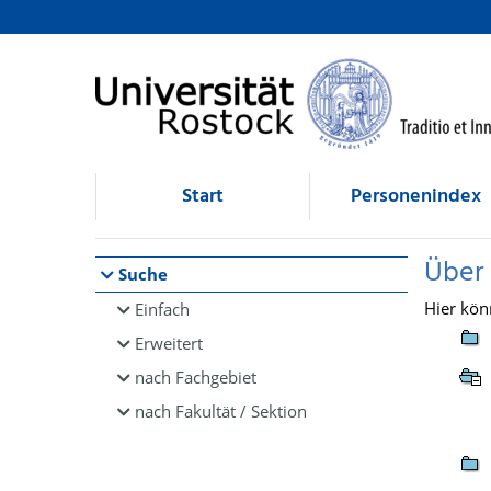
Browsen
direkt zum Inhalt
Start
Personenindex
Über
Suche
Hier kön
Einfach
Erweitert
nach Fachgebiet
nach Fakultät / Sektion