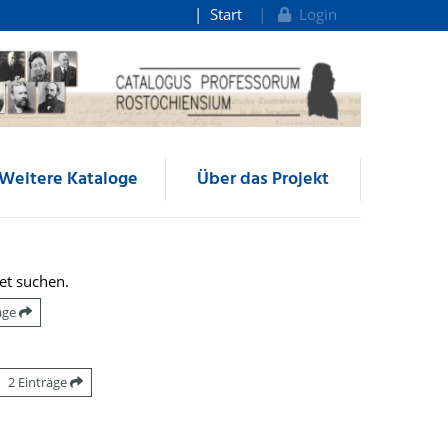
Start
Login
Weitere Kataloge
Über das Projekt
et suchen.
räge
2 Einträge