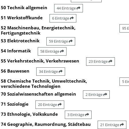
50 Technik allgemein
44 Einträge
51 Werkstoffkunde
6 Einträge
52 Maschinenbau, Energietechnik,
95 
Fertigungstechnik
53 Elektrotechnik
59 Einträge
54 Informatik
58 Einträge
55 Verkehrstechnik, Verkehrswesen
23 Einträge
56 Bauwesen
34 Einträge
58 Chemische Technik, Umwelttechnik,
5 E
verschiedene Technologien
70 Sozialwissenschaften allgemein
2 Einträge
71 Soziologie
20 Einträge
73 Ethnologie, Volkskunde
3 Einträge
74 Geographie, Raumordnung, Städtebau
21 Einträge