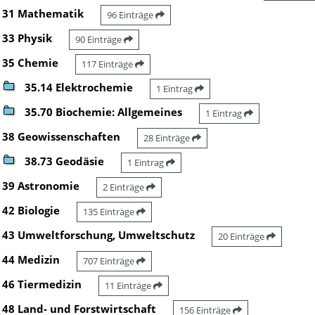
31 Mathematik
96 Einträge
33 Physik
90 Einträge
35 Chemie
117 Einträge
35.14 Elektrochemie
1 Eintrag
35.70 Biochemie: Allgemeines
1 Eintrag
38 Geowissenschaften
28 Einträge
38.73 Geodäsie
1 Eintrag
39 Astronomie
2 Einträge
42 Biologie
135 Einträge
43 Umweltforschung, Umweltschutz
20 Einträge
44 Medizin
707 Einträge
46 Tiermedizin
11 Einträge
48 Land- und Forstwirtschaft
156 Einträge