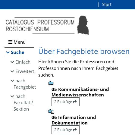
Browsen
Start
Login
direkt zum Inhalt
Menü
Über Fachgebiete browsen
Suche
Hier können Sie die Professoren und
Einfach
Professorinnen nach Ihrem Fachgebiet
Erweitert
suchen.
nach
Fachgebiet
05 Kommunikations- und
Medienwissenschaften
nach
2 Einträge
Fakultät /
Sektion
06 Information und
Dokumentation
2 Einträge