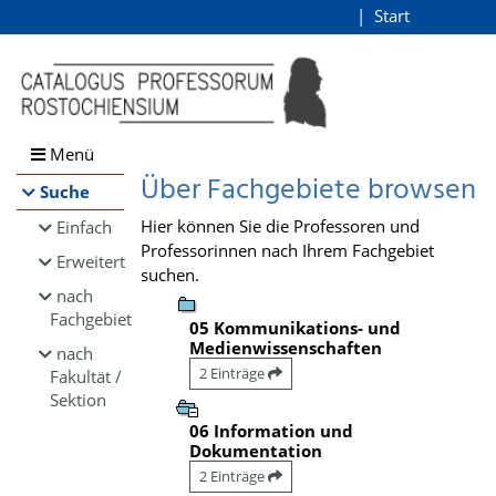
Browsen
Start
Login
direkt zum Inhalt
Menü
Über Fachgebiete browsen
Suche
Hier können Sie die Professoren und
Einfach
Professorinnen nach Ihrem Fachgebiet
Erweitert
suchen.
nach
Fachgebiet
05 Kommunikations- und
Medienwissenschaften
nach
2 Einträge
Fakultät /
Sektion
06 Information und
Dokumentation
2 Einträge