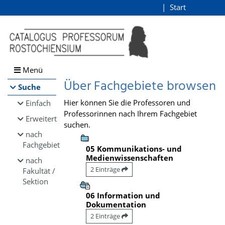
Browsen
Start
Login
direkt zum Inhalt
Menü
Über Fachgebiete browsen
Suche
Hier können Sie die Professoren und
Einfach
Professorinnen nach Ihrem Fachgebiet
Erweitert
suchen.
nach
Fachgebiet
05 Kommunikations- und
Medienwissenschaften
nach
2 Einträge
Fakultät /
Sektion
06 Information und
Dokumentation
2 Einträge