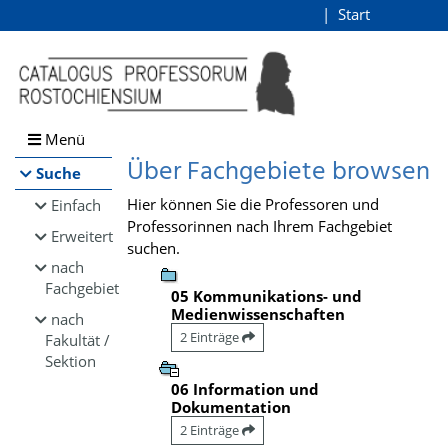
Browsen
Start
Login
direkt zum Inhalt
Menü
Über Fachgebiete browsen
Suche
Hier können Sie die Professoren und
Einfach
Professorinnen nach Ihrem Fachgebiet
Erweitert
suchen.
nach
Fachgebiet
05 Kommunikations- und
Medienwissenschaften
nach
2 Einträge
Fakultät /
Sektion
06 Information und
Dokumentation
2 Einträge