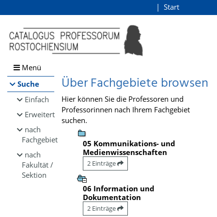
Browsen
Start
Login
direkt zum Inhalt
Menü
Über Fachgebiete browsen
Suche
Hier können Sie die Professoren und
Einfach
Professorinnen nach Ihrem Fachgebiet
Erweitert
suchen.
nach
Fachgebiet
05 Kommunikations- und
Medienwissenschaften
nach
2 Einträge
Fakultät /
Sektion
06 Information und
Dokumentation
2 Einträge