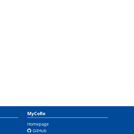
MyCoRe
Homepage
GitHub