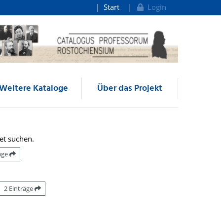
Start
Login
Weitere Kataloge
Über das Projekt
et suchen.
räge
2 Einträge