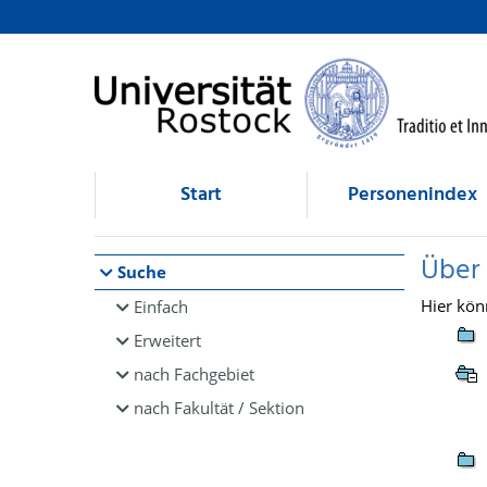
Browsen
direkt zum Inhalt
Start
Personenindex
Über
Suche
Hier kön
Einfach
Erweitert
nach Fachgebiet
nach Fakultät / Sektion