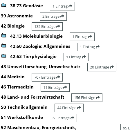
38.73 Geodäsie
1 Eintrag
39 Astronomie
2 Einträge
42 Biologie
135 Einträge
42.13 Molekularbiologie
1 Eintrag
42.60 Zoologie: Allgemeines
1 Eintrag
42.63 Tierphysiologie
1 Eintrag
43 Umweltforschung, Umweltschutz
20 Einträge
44 Medizin
707 Einträge
46 Tiermedizin
11 Einträge
48 Land- und Forstwirtschaft
156 Einträge
50 Technik allgemein
44 Einträge
51 Werkstoffkunde
6 Einträge
52 Maschinenbau, Energietechnik,
95 