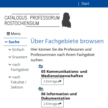
Browsen
Start
Login
direkt zum Inhalt
Menü
Über Fachgebiete browsen
Suche
Hier können Sie die Professoren und
Einfach
Professorinnen nach Ihrem Fachgebiet
Erweitert
suchen.
nach
Fachgebiet
05 Kommunikations- und
Medienwissenschaften
nach
2 Einträge
Fakultät /
Sektion
06 Information und
Dokumentation
2 Einträge