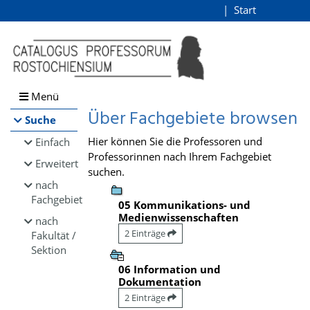
Browsen
Start
Login
direkt zum Inhalt
Menü
Über Fachgebiete browsen
Suche
Hier können Sie die Professoren und
Einfach
Professorinnen nach Ihrem Fachgebiet
Erweitert
suchen.
nach
Fachgebiet
05 Kommunikations- und
Medienwissenschaften
nach
2 Einträge
Fakultät /
Sektion
06 Information und
Dokumentation
2 Einträge