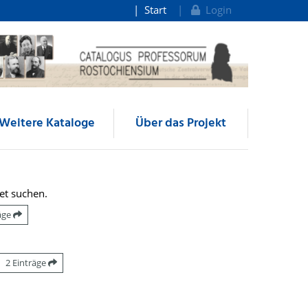
Start
Login
Weitere Kataloge
Über das Projekt
et suchen.
räge
2 Einträge