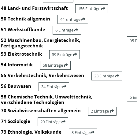
48 Land- und Forstwirtschaft
156 Einträge
50 Technik allgemein
44 Einträge
51 Werkstoffkunde
6 Einträge
52 Maschinenbau, Energietechnik,
95 
Fertigungstechnik
53 Elektrotechnik
59 Einträge
54 Informatik
58 Einträge
55 Verkehrstechnik, Verkehrswesen
23 Einträge
56 Bauwesen
34 Einträge
58 Chemische Technik, Umwelttechnik,
5 E
verschiedene Technologien
70 Sozialwissenschaften allgemein
2 Einträge
71 Soziologie
20 Einträge
73 Ethnologie, Volkskunde
3 Einträge