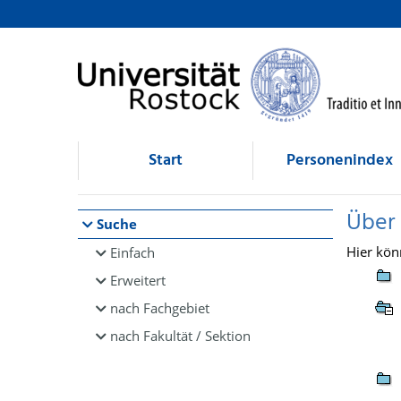
Browsen
direkt zum Inhalt
Start
Personenindex
Über
Suche
Hier kön
Einfach
Erweitert
nach Fachgebiet
nach Fakultät / Sektion