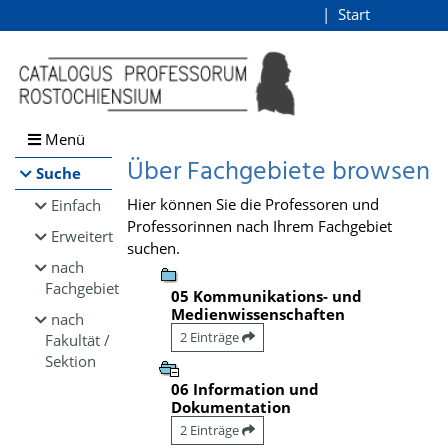
Browsen
Start
Login
direkt zum Inhalt
Menü
Über Fachgebiete browsen
Suche
Hier können Sie die Professoren und
Einfach
Professorinnen nach Ihrem Fachgebiet
Erweitert
suchen.
nach
Fachgebiet
05 Kommunikations- und
Medienwissenschaften
nach
2 Einträge
Fakultät /
Sektion
06 Information und
Dokumentation
2 Einträge