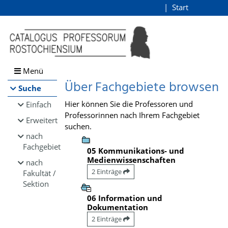
Browsen
Start
Login
direkt zum Inhalt
Menü
Über Fachgebiete browsen
Suche
Hier können Sie die Professoren und
Einfach
Professorinnen nach Ihrem Fachgebiet
Erweitert
suchen.
nach
Fachgebiet
05 Kommunikations- und
Medienwissenschaften
nach
2 Einträge
Fakultät /
Sektion
06 Information und
Dokumentation
2 Einträge