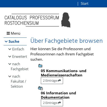
Browsen
Start
Login
direkt zum Inhalt
Menü
Über Fachgebiete browsen
Suche
Hier können Sie die Professoren und
Einfach
Professorinnen nach Ihrem Fachgebiet
Erweitert
suchen.
nach
Fachgebiet
05 Kommunikations- und
Medienwissenschaften
nach
2 Einträge
Fakultät /
Sektion
06 Information und
Dokumentation
2 Einträge