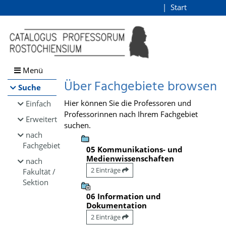
Browsen
Start
Login
direkt zum Inhalt
Menü
Über Fachgebiete browsen
Suche
Hier können Sie die Professoren und
Einfach
Professorinnen nach Ihrem Fachgebiet
Erweitert
suchen.
nach
Fachgebiet
05 Kommunikations- und
Medienwissenschaften
nach
2 Einträge
Fakultät /
Sektion
06 Information und
Dokumentation
2 Einträge