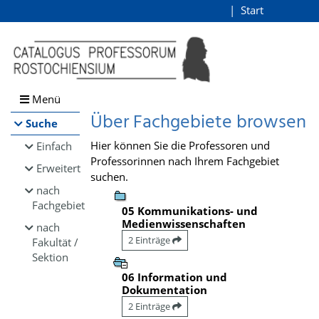
Browsen
Start
Login
direkt zum Inhalt
Menü
Über Fachgebiete browsen
Suche
Hier können Sie die Professoren und
Einfach
Professorinnen nach Ihrem Fachgebiet
Erweitert
suchen.
nach
Fachgebiet
05 Kommunikations- und
Medienwissenschaften
nach
2 Einträge
Fakultät /
Sektion
06 Information und
Dokumentation
2 Einträge