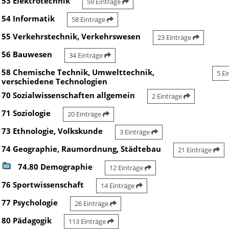
53 Elektrotechnik
59 Einträge
54 Informatik
58 Einträge
55 Verkehrstechnik, Verkehrswesen
23 Einträge
56 Bauwesen
34 Einträge
58 Chemische Technik, Umwelttechnik,
5 E
verschiedene Technologien
70 Sozialwissenschaften allgemein
2 Einträge
71 Soziologie
20 Einträge
73 Ethnologie, Volkskunde
3 Einträge
74 Geographie, Raumordnung, Städtebau
21 Einträge
74.80 Demographie
12 Einträge
76 Sportwissenschaft
14 Einträge
77 Psychologie
26 Einträge
80 Pädagogik
113 Einträge