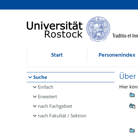
Browsen
direkt zum Inhalt
Start
Personenindex
Über
Suche
Hier kön
Einfach
Erweitert
nach Fachgebiet
nach Fakultät / Sektion