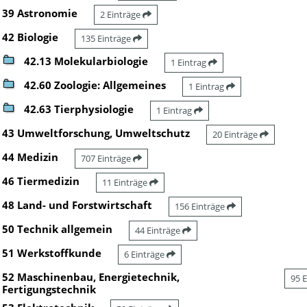
39 Astronomie
2 Einträge
42 Biologie
135 Einträge
42.13 Molekularbiologie
1 Eintrag
42.60 Zoologie: Allgemeines
1 Eintrag
42.63 Tierphysiologie
1 Eintrag
43 Umweltforschung, Umweltschutz
20 Einträge
44 Medizin
707 Einträge
46 Tiermedizin
11 Einträge
48 Land- und Forstwirtschaft
156 Einträge
50 Technik allgemein
44 Einträge
51 Werkstoffkunde
6 Einträge
52 Maschinenbau, Energietechnik,
95 
Fertigungstechnik