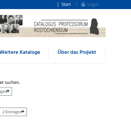
Start
Login
Weitere Kataloge
Über das Projekt
et suchen.
räge
2 Einträge