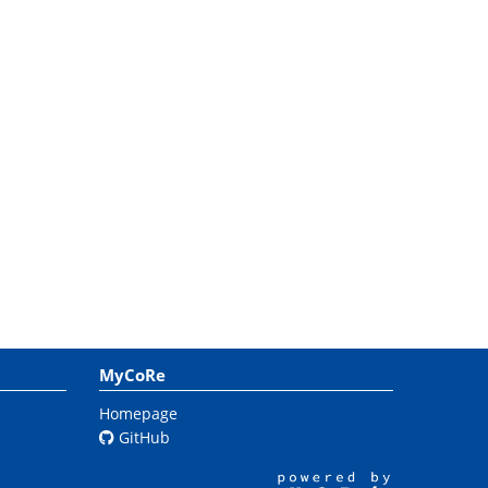
MyCoRe
Homepage
GitHub