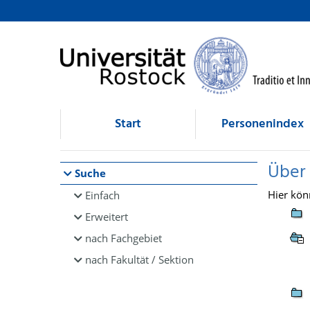
Browsen
direkt zum Inhalt
Start
Personenindex
Über
Suche
Hier kön
Einfach
Erweitert
nach Fachgebiet
nach Fakultät / Sektion