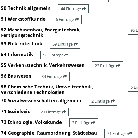
50 Technik allgemein
44 Einträge
51 Werkstoffkunde
6 Einträge
52 Maschinenbau, Energietechnik,
95 
Fertigungstechnik
53 Elektrotechnik
59 Einträge
54 Informatik
58 Einträge
55 Verkehrstechnik, Verkehrswesen
23 Einträge
56 Bauwesen
34 Einträge
58 Chemische Technik, Umwelttechnik,
5 E
verschiedene Technologien
70 Sozialwissenschaften allgemein
2 Einträge
71 Soziologie
20 Einträge
73 Ethnologie, Volkskunde
3 Einträge
74 Geographie, Raumordnung, Städtebau
21 Einträge