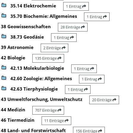
35.14 Elektrochemie
1 Eintrag
35.70 Biochemie: Allgemeines
1 Eintrag
38 Geowissenschaften
28 Einträge
38.73 Geodäsie
1 Eintrag
39 Astronomie
2 Einträge
42 Biologie
135 Einträge
42.13 Molekularbiologie
1 Eintrag
42.60 Zoologie: Allgemeines
1 Eintrag
42.63 Tierphysiologie
1 Eintrag
43 Umweltforschung, Umweltschutz
20 Einträge
44 Medizin
707 Einträge
46 Tiermedizin
11 Einträge
48 Land- und Forstwirtschaft
156 Einträge