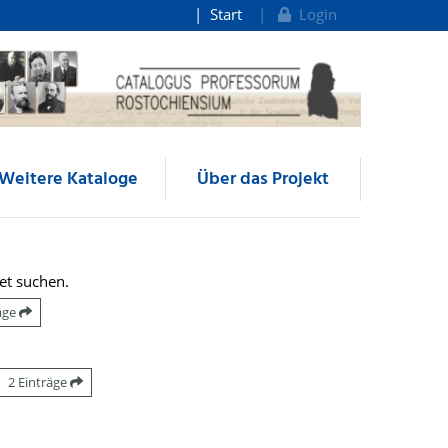
Start
Login
Weitere Kataloge
Über das Projekt
et suchen.
räge
2 Einträge