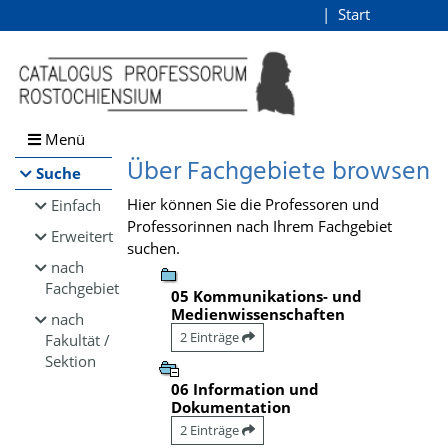
Browsen
Start
Login
direkt zum Inhalt
Menü
Über Fachgebiete browsen
Suche
Hier können Sie die Professoren und
Einfach
Professorinnen nach Ihrem Fachgebiet
Erweitert
suchen.
nach
Fachgebiet
05 Kommunikations- und
Medienwissenschaften
nach
2 Einträge
Fakultät /
Sektion
06 Information und
Dokumentation
2 Einträge