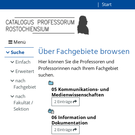
Browsen
Start
Login
direkt zum Inhalt
Menü
Über Fachgebiete browsen
Suche
Hier können Sie die Professoren und
Einfach
Professorinnen nach Ihrem Fachgebiet
Erweitert
suchen.
nach
Fachgebiet
05 Kommunikations- und
Medienwissenschaften
nach
2 Einträge
Fakultät /
Sektion
06 Information und
Dokumentation
2 Einträge