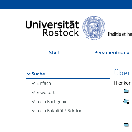
Browsen
direkt zum Inhalt
Start
Personenindex
Über
Suche
Hier kön
Einfach
Erweitert
nach Fachgebiet
nach Fakultät / Sektion