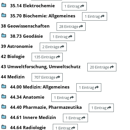
35.14 Elektrochemie
1 Eintrag
35.70 Biochemie: Allgemeines
1 Eintrag
38 Geowissenschaften
28 Einträge
38.73 Geodäsie
1 Eintrag
39 Astronomie
2 Einträge
42 Biologie
135 Einträge
43 Umweltforschung, Umweltschutz
20 Einträge
44 Medizin
707 Einträge
44.00 Medizin: Allgemeines
1 Eintrag
44.34 Anatomie
1 Eintrag
44.40 Pharmazie, Pharmazeutika
1 Eintrag
44.61 Innere Medizin
1 Eintrag
44.64 Radiologie
1 Eintrag