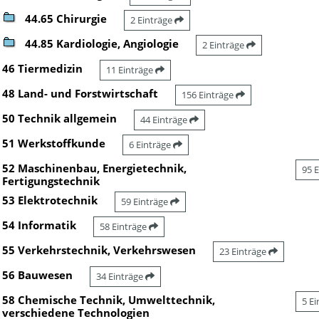
44.65 Chirurgie
2 Einträge
44.85 Kardiologie, Angiologie
2 Einträge
46 Tiermedizin
11 Einträge
48 Land- und Forstwirtschaft
156 Einträge
50 Technik allgemein
44 Einträge
51 Werkstoffkunde
6 Einträge
52 Maschinenbau, Energietechnik,
95 
Fertigungstechnik
53 Elektrotechnik
59 Einträge
54 Informatik
58 Einträge
55 Verkehrstechnik, Verkehrswesen
23 Einträge
56 Bauwesen
34 Einträge
58 Chemische Technik, Umwelttechnik,
5 E
verschiedene Technologien