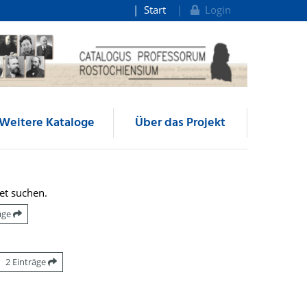
Start
Login
Weitere Kataloge
Über das Projekt
et suchen.
räge
2 Einträge