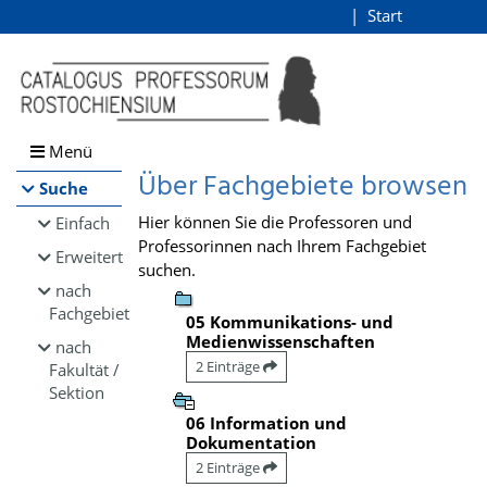
Browsen
Start
Login
direkt zum Inhalt
Menü
Über Fachgebiete browsen
Suche
Hier können Sie die Professoren und
Einfach
Professorinnen nach Ihrem Fachgebiet
Erweitert
suchen.
nach
Fachgebiet
05 Kommunikations- und
Medienwissenschaften
nach
2 Einträge
Fakultät /
Sektion
06 Information und
Dokumentation
2 Einträge