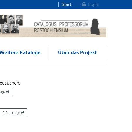
Start
Login
Weitere Kataloge
Über das Projekt
et suchen.
räge
2 Einträge