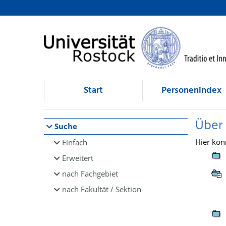
Browsen
direkt zum Inhalt
Start
Personenindex
Über
Suche
Hier kön
Einfach
Erweitert
nach Fachgebiet
nach Fakultät / Sektion