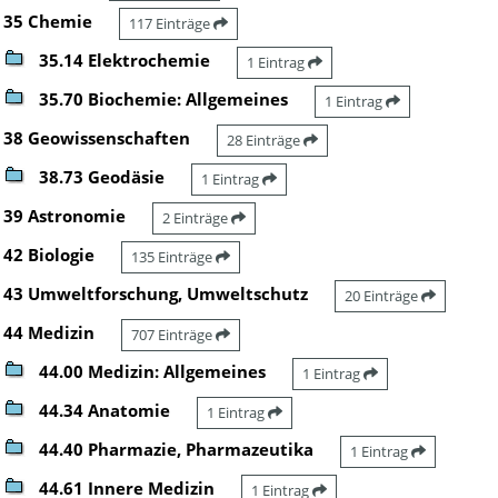
35 Chemie
117 Einträge
35.14 Elektrochemie
1 Eintrag
35.70 Biochemie: Allgemeines
1 Eintrag
38 Geowissenschaften
28 Einträge
38.73 Geodäsie
1 Eintrag
39 Astronomie
2 Einträge
42 Biologie
135 Einträge
43 Umweltforschung, Umweltschutz
20 Einträge
44 Medizin
707 Einträge
44.00 Medizin: Allgemeines
1 Eintrag
44.34 Anatomie
1 Eintrag
44.40 Pharmazie, Pharmazeutika
1 Eintrag
44.61 Innere Medizin
1 Eintrag