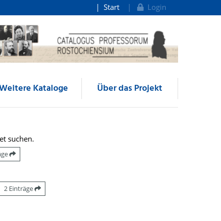
Start
Login
Weitere Kataloge
Über das Projekt
et suchen.
räge
2 Einträge