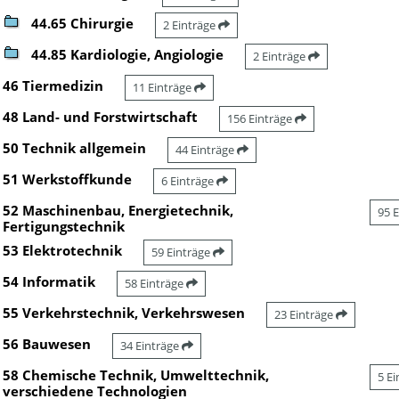
44.65 Chirurgie
2 Einträge
44.85 Kardiologie, Angiologie
2 Einträge
46 Tiermedizin
11 Einträge
48 Land- und Forstwirtschaft
156 Einträge
50 Technik allgemein
44 Einträge
51 Werkstoffkunde
6 Einträge
52 Maschinenbau, Energietechnik,
95 
Fertigungstechnik
53 Elektrotechnik
59 Einträge
54 Informatik
58 Einträge
55 Verkehrstechnik, Verkehrswesen
23 Einträge
56 Bauwesen
34 Einträge
58 Chemische Technik, Umwelttechnik,
5 E
verschiedene Technologien