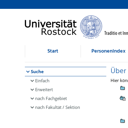
Browsen
direkt zum Inhalt
Start
Personenindex
Über
Suche
Hier kön
Einfach
Erweitert
nach Fachgebiet
nach Fakultät / Sektion