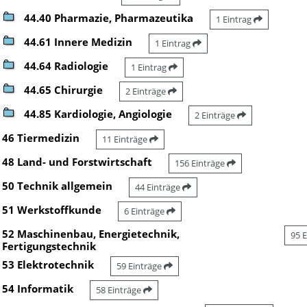
44.40 Pharmazie, Pharmazeutika
1 Eintrag
44.61 Innere Medizin
1 Eintrag
44.64 Radiologie
1 Eintrag
44.65 Chirurgie
2 Einträge
44.85 Kardiologie, Angiologie
2 Einträge
46 Tiermedizin
11 Einträge
48 Land- und Forstwirtschaft
156 Einträge
50 Technik allgemein
44 Einträge
51 Werkstoffkunde
6 Einträge
52 Maschinenbau, Energietechnik,
95 
Fertigungstechnik
53 Elektrotechnik
59 Einträge
54 Informatik
58 Einträge