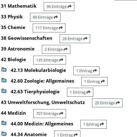
31 Mathematik
96 Einträge
33 Physik
90 Einträge
35 Chemie
117 Einträge
38 Geowissenschaften
28 Einträge
39 Astronomie
2 Einträge
42 Biologie
135 Einträge
42.13 Molekularbiologie
1 Eintrag
42.60 Zoologie: Allgemeines
1 Eintrag
42.63 Tierphysiologie
1 Eintrag
43 Umweltforschung, Umweltschutz
20 Einträge
44 Medizin
707 Einträge
44.00 Medizin: Allgemeines
1 Eintrag
44.34 Anatomie
1 Eintrag