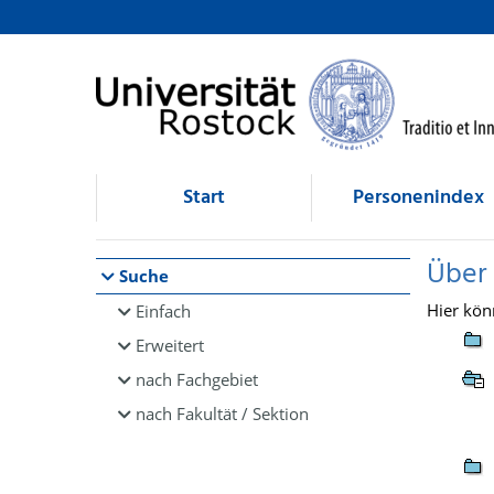
Browsen
direkt zum Inhalt
Start
Personenindex
Über
Suche
Hier kön
Einfach
Erweitert
nach Fachgebiet
nach Fakultät / Sektion