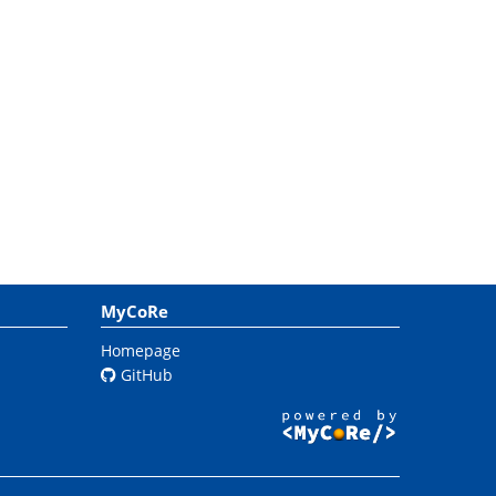
MyCoRe
Homepage
GitHub