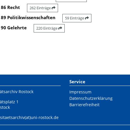
86 Recht
262 Einträge
89 Politikwissenschaften
59 Einträge
90 Gelehrte
220 Einträge
Service
ätsarchiv Rostock
Impressum
Datenschutzerklärung
ätsplatz 1
Barrierefreiheit
stock
sitaetsarchiv(at)uni-rostock.de