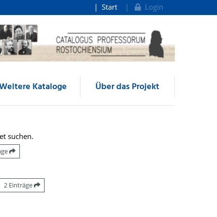
Start
Login
Weitere Kataloge
Über das Projekt
et suchen.
räge
2 Einträge