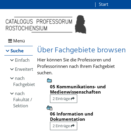
Browsen
Start
Login
direkt zum Inhalt
Menü
Über Fachgebiete browsen
Suche
Hier können Sie die Professoren und
Einfach
Professorinnen nach Ihrem Fachgebiet
Erweitert
suchen.
nach
Fachgebiet
05 Kommunikations- und
Medienwissenschaften
nach
2 Einträge
Fakultät /
Sektion
06 Information und
Dokumentation
2 Einträge