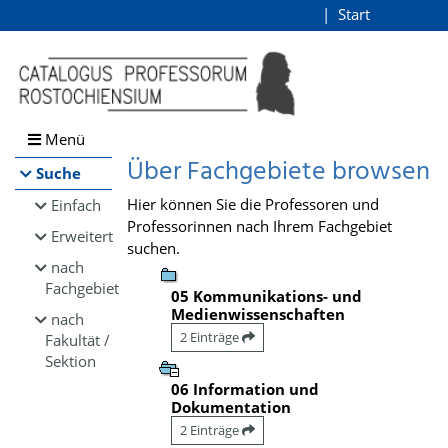
Browsen
Start
Login
direkt zum Inhalt
Menü
Über Fachgebiete browsen
Suche
Hier können Sie die Professoren und
Einfach
Professorinnen nach Ihrem Fachgebiet
Erweitert
suchen.
nach
Fachgebiet
05 Kommunikations- und
Medienwissenschaften
nach
2 Einträge
Fakultät /
Sektion
06 Information und
Dokumentation
2 Einträge