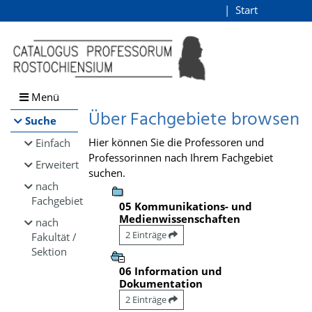
Browsen
Start
Login
direkt zum Inhalt
Menü
Über Fachgebiete browsen
Suche
Hier können Sie die Professoren und
Einfach
Professorinnen nach Ihrem Fachgebiet
Erweitert
suchen.
nach
Fachgebiet
05 Kommunikations- und
Medienwissenschaften
nach
2 Einträge
Fakultät /
Sektion
06 Information und
Dokumentation
2 Einträge