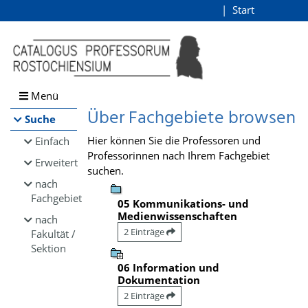
Browsen
Start
Login
direkt zum Inhalt
Menü
Über Fachgebiete browsen
Suche
Hier können Sie die Professoren und
Einfach
Professorinnen nach Ihrem Fachgebiet
Erweitert
suchen.
nach
Fachgebiet
05 Kommunikations- und
Medienwissenschaften
nach
2 Einträge
Fakultät /
Sektion
06 Information und
Dokumentation
2 Einträge