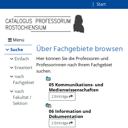
Browsen
Start
Login
direkt zum Inhalt
Menü
Über Fachgebiete browsen
Suche
Hier können Sie die Professoren und
Einfach
Professorinnen nach Ihrem Fachgebiet
Erweitert
suchen.
nach
Fachgebiet
05 Kommunikations- und
Medienwissenschaften
nach
2 Einträge
Fakultät /
Sektion
06 Information und
Dokumentation
2 Einträge