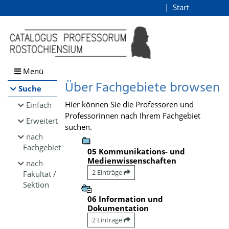
Browsen
Start
Login
direkt zum Inhalt
Menü
Über Fachgebiete browsen
Suche
Hier können Sie die Professoren und
Einfach
Professorinnen nach Ihrem Fachgebiet
Erweitert
suchen.
nach
Fachgebiet
05 Kommunikations- und
Medienwissenschaften
nach
2 Einträge
Fakultät /
Sektion
06 Information und
Dokumentation
2 Einträge