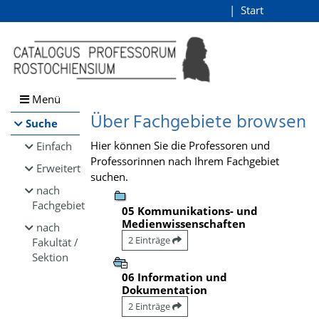
Browsen
Start
Login
direkt zum Inhalt
Menü
Über Fachgebiete browsen
Suche
Hier können Sie die Professoren und
Einfach
Professorinnen nach Ihrem Fachgebiet
Erweitert
suchen.
nach
Fachgebiet
05 Kommunikations- und
Medienwissenschaften
nach
2 Einträge
Fakultät /
Sektion
06 Information und
Dokumentation
2 Einträge