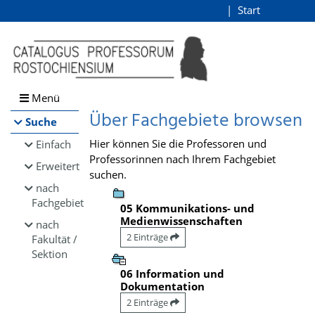
Browsen
Start
Login
direkt zum Inhalt
Menü
Über Fachgebiete browsen
Suche
Hier können Sie die Professoren und
Einfach
Professorinnen nach Ihrem Fachgebiet
Erweitert
suchen.
nach
Fachgebiet
05 Kommunikations- und
Medienwissenschaften
nach
2 Einträge
Fakultät /
Sektion
06 Information und
Dokumentation
2 Einträge