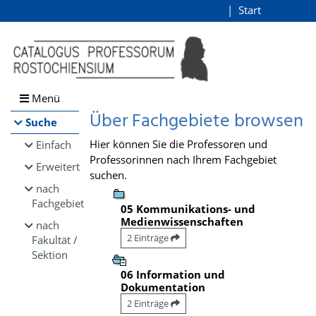
Browsen
Start
Login
direkt zum Inhalt
Menü
Über Fachgebiete browsen
Suche
Hier können Sie die Professoren und
Einfach
Professorinnen nach Ihrem Fachgebiet
Erweitert
suchen.
nach
Fachgebiet
05 Kommunikations- und
Medienwissenschaften
nach
2 Einträge
Fakultät /
Sektion
06 Information und
Dokumentation
2 Einträge