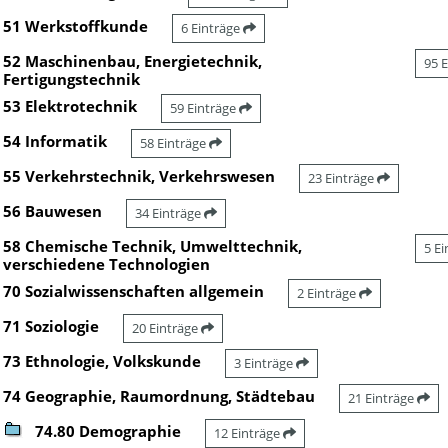
51 Werkstoffkunde
6 Einträge
52 Maschinenbau, Energietechnik,
95 
Fertigungstechnik
53 Elektrotechnik
59 Einträge
54 Informatik
58 Einträge
55 Verkehrstechnik, Verkehrswesen
23 Einträge
56 Bauwesen
34 Einträge
58 Chemische Technik, Umwelttechnik,
5 E
verschiedene Technologien
70 Sozialwissenschaften allgemein
2 Einträge
71 Soziologie
20 Einträge
73 Ethnologie, Volkskunde
3 Einträge
74 Geographie, Raumordnung, Städtebau
21 Einträge
74.80 Demographie
12 Einträge