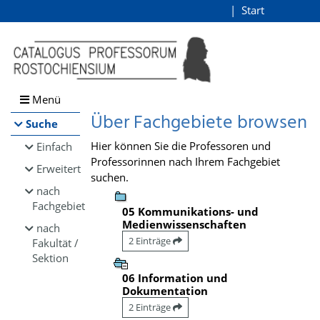
Browsen
Start
Login
direkt zum Inhalt
Menü
Über Fachgebiete browsen
Suche
Hier können Sie die Professoren und
Einfach
Professorinnen nach Ihrem Fachgebiet
Erweitert
suchen.
nach
Fachgebiet
05 Kommunikations- und
Medienwissenschaften
nach
2 Einträge
Fakultät /
Sektion
06 Information und
Dokumentation
2 Einträge