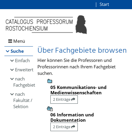
Browsen
Start
Login
direkt zum Inhalt
Menü
Über Fachgebiete browsen
Suche
Hier können Sie die Professoren und
Einfach
Professorinnen nach Ihrem Fachgebiet
Erweitert
suchen.
nach
Fachgebiet
05 Kommunikations- und
Medienwissenschaften
nach
2 Einträge
Fakultät /
Sektion
06 Information und
Dokumentation
2 Einträge