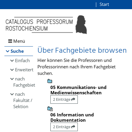
Browsen
Start
Login
direkt zum Inhalt
Menü
Über Fachgebiete browsen
Suche
Hier können Sie die Professoren und
Einfach
Professorinnen nach Ihrem Fachgebiet
Erweitert
suchen.
nach
Fachgebiet
05 Kommunikations- und
Medienwissenschaften
nach
2 Einträge
Fakultät /
Sektion
06 Information und
Dokumentation
2 Einträge