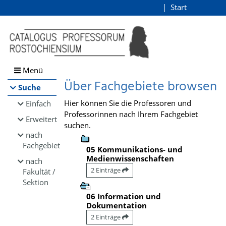
Browsen
Start
Login
direkt zum Inhalt
Menü
Über Fachgebiete browsen
Suche
Hier können Sie die Professoren und
Einfach
Professorinnen nach Ihrem Fachgebiet
Erweitert
suchen.
nach
Fachgebiet
05 Kommunikations- und
Medienwissenschaften
nach
2 Einträge
Fakultät /
Sektion
06 Information und
Dokumentation
2 Einträge