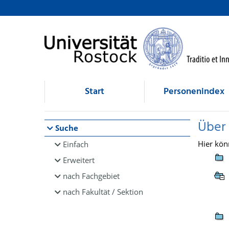
Browsen
direkt zum Inhalt
Start
Personenindex
Über
Suche
Hier kön
Einfach
Erweitert
nach Fachgebiet
nach Fakultät / Sektion