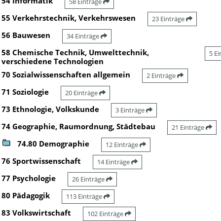
54 Informatik
58 Einträge
55 Verkehrstechnik, Verkehrswesen
23 Einträge
56 Bauwesen
34 Einträge
58 Chemische Technik, Umwelttechnik,
5 E
verschiedene Technologien
70 Sozialwissenschaften allgemein
2 Einträge
71 Soziologie
20 Einträge
73 Ethnologie, Volkskunde
3 Einträge
74 Geographie, Raumordnung, Städtebau
21 Einträge
74.80 Demographie
12 Einträge
76 Sportwissenschaft
14 Einträge
77 Psychologie
26 Einträge
80 Pädagogik
113 Einträge
83 Volkswirtschaft
102 Einträge