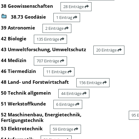
38 Geowissenschaften
28 Einträge
38.73 Geodäsie
1 Eintrag
39 Astronomie
2 Einträge
42 Biologie
135 Einträge
43 Umweltforschung, Umweltschutz
20 Einträge
44 Medizin
707 Einträge
46 Tiermedizin
11 Einträge
48 Land- und Forstwirtschaft
156 Einträge
50 Technik allgemein
44 Einträge
51 Werkstoffkunde
6 Einträge
52 Maschinenbau, Energietechnik,
95 
Fertigungstechnik
53 Elektrotechnik
59 Einträge