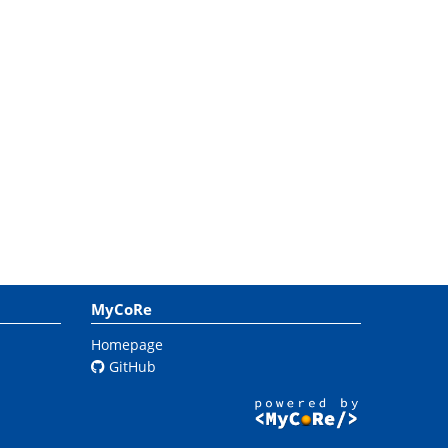
MyCoRe
Homepage
GitHub