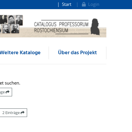
Start
Login
Weitere Kataloge
Über das Projekt
et suchen.
räge
2 Einträge