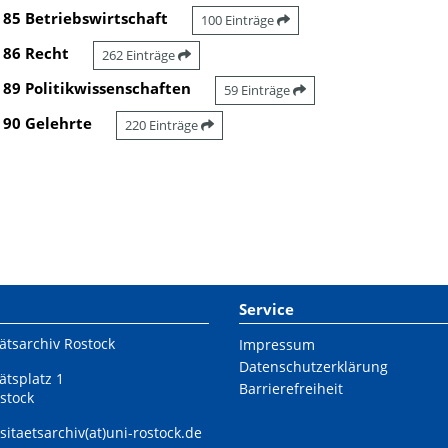
85 Betriebswirtschaft
100 Einträge
86 Recht
262 Einträge
89 Politikwissenschaften
59 Einträge
90 Gelehrte
220 Einträge
Service
ätsarchiv Rostock
Impressum
Datenschutzerklärung
ätsplatz 1
Barrierefreiheit
stock
sitaetsarchiv(at)uni-rostock.de